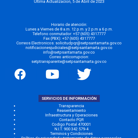
Ultima Actualizacion, 5 de Abril de 2023
Horario de atención:
Lunes a Viernes de 8 a.m. 12 p.m. y 2 p.m a 6 p.m.
Telefono conmutador:
+57 (605) 4317777
Fax (PBX): +57 (605) 4317777
Correos Electronicos:
solicitudpqr@setpsantamarta.gov.co
notificacionesjudiciales@setpsantamarta.gov.co
info@setpsantamarta.gov.co
Correo anticorrupcion:
setptransparente@setpsantamarta.gov.co
SERVICIOS DE INFORMACIÓN
Transparencia
Reasentamiento
Infraestructura y Operaciones
Contacto PQR
Codigo Postal 470001
N.I.T. 900 342 579-4
Terminos y Condiciones