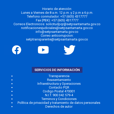
Horario de atención:
Lunes a Viernes de 8 a.m. 12 p.m. y 2 p.m a 6 p.m.
Telefono conmutador:
+57 (605) 4317777
Fax (PBX): +57 (605) 4317777
Correos Electronicos:
solicitudpqr@setpsantamarta.gov.co
notificacionesjudiciales@setpsantamarta.gov.co
info@setpsantamarta.gov.co
Correo anticorrupcion:
setptransparente@setpsantamarta.gov.co
SERVICIOS DE INFORMACIÓN
Transparencia
Reasentamiento
Infraestructura y Operaciones
Contacto PQR
Codigo Postal 470001
N.I.T. 900 342 579-4
Terminos y Condiciones
Política de privacidad y tratamiento de datos personales
Derechos de autor