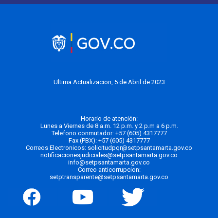
Ultima Actualizacion, 5 de Abril de 2023
Horario de atención:
Lunes a Viernes de 8 a.m. 12 p.m. y 2 p.m a 6 p.m.
Telefono conmutador:
+57 (605) 4317777
Fax (PBX): +57 (605) 4317777
Correos Electronicos:
solicitudpqr@setpsantamarta.gov.co
notificacionesjudiciales@setpsantamarta.gov.co
info@setpsantamarta.gov.co
Correo anticorrupcion:
setptransparente@setpsantamarta.gov.co