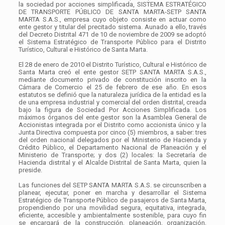
la sociedad por acciones simplificada, SISTEMA ESTRATÉGICO
DE TRANSPORTE PÚBLICO DE SANTA MARTA-SETP SANTA
MARTA S.A.S., empresa cuyo objeto consiste en actuar como
ente gestor y titular del precitado sistema. Aunado a ello, través
del Decreto Distrital 471 de 10 de noviembre de 2009 se adoptó
el Sistema Estratégico de Transporte Público para el Distrito
Turístico, Cultural e Histórico de Santa Marta.
El 28 de enero de 2010 el Distrito Turístico, Cultural e Histórico de
Santa Marta creó el ente gestor SETP SANTA MARTA S.A.S.,
mediante documento privado de constitución inscrito en la
Cámara de Comercio el 25 de febrero de ese año. En esos
estatutos se definió que la naturaleza jurídica de la entidad es la
de una empresa industrial y comercial del orden distrital, creada
bajo la figura de Sociedad Por Acciones Simplificada. Los
máximos órganos del ente gestor son la Asamblea General de
Accionistas integrada por el Distrito como accionista único y la
Junta Directiva compuesta por cinco (5) miembros, a saber: tres
del orden nacional delegados por el Ministerio de Hacienda y
Crédito Público, el Departamento Nacional de Planeación y el
Ministerio de Transporte; y dos (2) locales: la Secretaría de
Hacienda distrital y el Alcalde Distrital de Santa Marta, quien la
preside.
Las funciones del SETP SANTA MARTA S.A.S. se circunscriben a
planear, ejecutar, poner en marcha y desarrollar el Sistema
Estratégico de Transporte Público de pasajeros de Santa Marta,
propendiendo por una movilidad segura, equitativa, integrada,
eficiente, accesible y ambientalmente sostenible, para cuyo fin
se encargará de la construcción, planeación, organización,