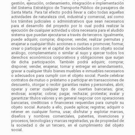
gestión, ejecución, ordenamiento, integración e implementación
del Sistema Estratégico de Transporte Público de pasajeros de
Santa Marta. Para tal efecto podrá llevar a cabo todas aquellas
actividades de naturaleza civil, industrial y comercial, así como
los trámites judiciales o administrativos que sean necesarios
para el desarrollo del proyecto por lo cual podrá realizar la
ejecución de cualquier actividad u obra necesaria para el aludido
sistema que puedan ejecutarse a través de terceros. Igualmente,
puede adquirir, comprar, disponer, vender, realizar permutas y
enajenar a cualquier título acciones o cuotas o promover, formar,
crear o participar en el capital de sociedades con objeto social
análogo, complementario o similar al suyo y ejercer todos los
derechos económicos corporativos y obligaciones que surjan
de dicha participación. También podrá adquirir, comprar,
disponer, vender, enajenar, tomar y entregar en arrendamiento,
gravar a cualquier título bienes muebles e inmuebles necesarios
o adecuados para cumplir con el objeto social. Puede celebrar
contratos de mutuo o préstamo o participar en transacciones de
descuento, otorgar o recibir garantías reales y personales, abrir,
operar y cerrar cualquier tipo de cuentas bancarias; girar,
endosar, aceptar, cobrar, pagar, rechazar, protestar, avalar y
garantizar títulos valores y en general negociar con operaciones
bancarias, crediticias o financieras requeridas para cumplir su
objeto social. Aunado a ello, puede aplicar, registrar, adquirir o
retener en cualquier forma, usar, disfrutar y explotar marcas,
diseños y nombres comerciales, patentes, invenciones y
procesos, tecnologías y marcas registradas, ya de propiedad de
la sociedad o de un tercero, en el cumplimiento del objeto
social.