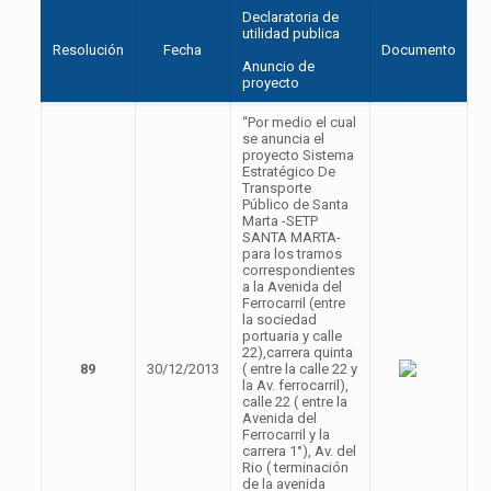
Declaratoria de
utilidad publica
Resolución
Fecha
Documento
Anuncio de
proyecto
“Por medio el cual
se anuncia el
proyecto Sistema
Estratégico De
Transporte
Público de Santa
Marta -SETP
SANTA MARTA-
para los tramos
correspondientes
a la Avenida del
Ferrocarril (entre
la sociedad
portuaria y calle
22),carrera quinta
89
30/12/2013
( entre la calle 22 y
la Av. ferrocarril),
calle 22 ( entre la
Avenida del
Ferrocarril y la
carrera 1°), Av. del
Rio ( terminación
de la avenida