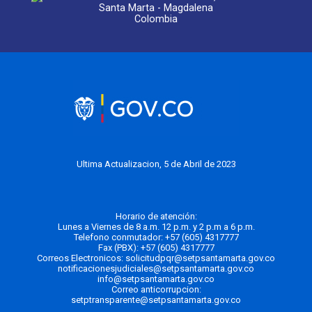
Santa Marta - Magdalena
Colombia
Ultima Actualizacion, 5 de Abril de 2023
Horario de atención:
Lunes a Viernes de 8 a.m. 12 p.m. y 2 p.m a 6 p.m.
Telefono conmutador:
+57 (605) 4317777
Fax (PBX): +57 (605) 4317777
Correos Electronicos:
solicitudpqr@setpsantamarta.gov.co
notificacionesjudiciales@setpsantamarta.gov.co
info@setpsantamarta.gov.co
Correo anticorrupcion:
setptransparente@setpsantamarta.gov.co