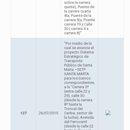
sobre la carrera
quinta), Puente de
la carrera cuarta
4ta, Puente de la
carrera 5ta, Puente
carrera 19 y Calle
30 ( carrera 4 a
carrera 8)”
“Por medio de la
cual se anuncia el
proyecto Sistema
Estratégico de
Transporte
Público de Santa
Marta –SETP
SANTA MARTA
para los tramos
correspondientes,
a la “Carrera 5ª
(entre calle 22 y
29), calle 30
(desde la carrera
8ª hasta la
Troncal del
127
26/07/2015
Caribe, sector de
la lucha); Avenida
del Ferrocarril
(desde la calle 22