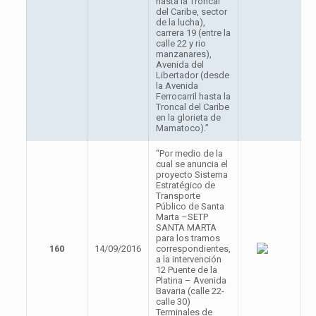
hasta la Troncal
del Caribe, sector
de la lucha),
carrera 19 (entre la
calle 22 y rio
manzanares),
Avenida del
Libertador (desde
la Avenida
Ferrocarril hasta la
Troncal del Caribe
en la glorieta de
Mamatoco).”
“Por medio de la
cual se anuncia el
proyecto Sistema
Estratégico de
Transporte
Público de Santa
Marta –SETP
SANTA MARTA
para los tramos
160
14/09/2016
correspondientes,
a la intervención
12 Puente de la
Platina – Avenida
Bavaria (calle 22-
calle 30)
Terminales de