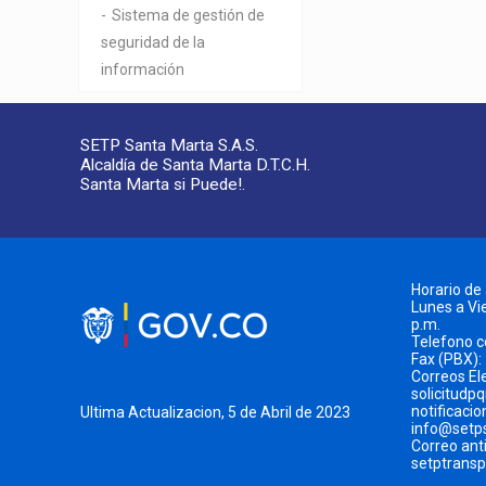
Sistema de gestión de
seguridad de la
información
SETP Santa Marta S.A.S.
Alcaldía de Santa Marta D.T.C.H.
Santa Marta si Puede!.
Horario de
Lunes a Vie
p.m.
Telefono 
Fax (PBX):
Correos El
solicitudp
notificaci
Ultima Actualizacion, 5 de Abril de 2023
info@setp
Correo ant
setptrans