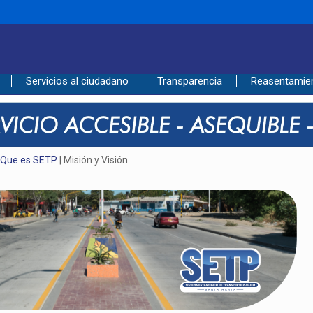
____________________________________________
Servicios al ciudadano
Transparencia
Reasentamie
|
Que es SETP
| Misión y Visión