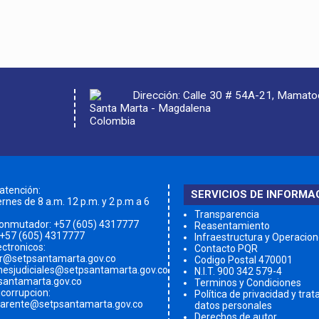
Dirección: Calle 30 # 54A-21, Mamat
Santa Marta - Magdalena
Colombia
 atención:
SERVICIOS DE INFORMA
rnes de 8 a.m. 12 p.m. y 2 p.m a 6
Transparencia
conmutador:
+57 (605) 4317777
Reasentamiento
 +57 (605) 4317777
Infraestructura y Operacio
ectronicos:
Contacto PQR
qr@setpsantamarta.gov.co
Codigo Postal 470001
onesjudiciales@setpsantamarta.gov.co
N.I.T. 900 342 579-4
santamarta.gov.co
Terminos y Condiciones
icorrupcion:
Política de privacidad y tra
parente@setpsantamarta.gov.co
datos personales
Derechos de autor