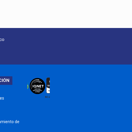
oco
CIÓN
nes
tamiento de