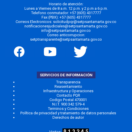
Horario de atención:
Lunes a Viernes de 8 a.m. 12 p.m. y 2 p.m a 6 p.m.
Telefono conmutador:
+57 (605) 4317777
Fax (PBX): +57 (605) 4317777
Correos Electronicos:
solicitudpqr@setpsantamarta.gov.co
notificacionesjudiciales@setpsantamarta.gov.co
info@setpsantamarta.gov.co
Correo anticorrupcion:
setptransparente@setpsantamarta.gov.co
SERVICIOS DE INFORMACIÓN
Transparencia
Reasentamiento
Infraestructura y Operaciones
Contacto PQR
Codigo Postal 470001
N.I.T. 900 342 579-4
Terminos y Condiciones
Política de privacidad y tratamiento de datos personales
Derechos de autor