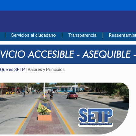
____________________________________________
Servicios al ciudadano
Transparencia
Reasentamie
|
Que es SETP
| Valores y Principios