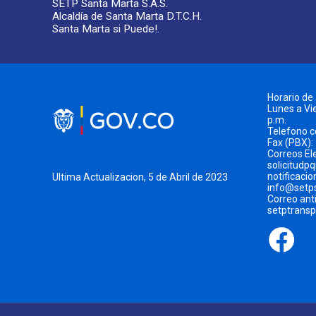
SETP Santa Marta S.A.S.
Alcaldía de Santa Marta D.T.C.H.
Santa Marta si Puede!.
Horario de
Lunes a Vie
p.m.
Telefono 
Fax (PBX):
Correos El
solicitudp
notificaci
Ultima Actualizacion, 5 de Abril de 2023
info@setp
Correo ant
setptrans