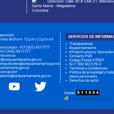
Dirección: Calle 30 # 54A-21, Mamat
Santa Marta - Magdalena
Colombia
 atención:
SERVICIOS DE INFORMA
rnes de 8 a.m. 12 p.m. y 2 p.m a 6
Transparencia
conmutador:
+57 (605) 4317777
Reasentamiento
 +57 (605) 4317777
Infraestructura y Operacio
ectronicos:
Contacto PQR
qr@setpsantamarta.gov.co
Codigo Postal 470001
onesjudiciales@setpsantamarta.gov.co
N.I.T. 900 342 579-4
santamarta.gov.co
Terminos y Condiciones
icorrupcion:
Política de privacidad y tra
parente@setpsantamarta.gov.co
datos personales
Derechos de autor
Total de usuarios : 807560