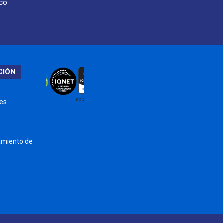
oco
CIÓN
nes
tamiento de