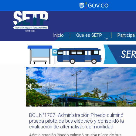
_________________________________
Inicio
Que es SETP
Participa
BOL.N°1707- Administración Pinedo culminó
prueba piloto de bus eléctrico y consolidó la
evaluación de alternativas de movilidad
Administración Pinedo culminó prueba piloto de bus