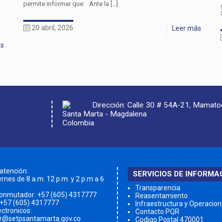
permite informar que: Ante la
[…]
20 abril, 2026
Leer más
ás
Dirección: Calle 30 # 54A-21, Mamat
Santa Marta - Magdalena
Colombia
 atención:
SERVICIOS DE INFORMA
rnes de 8 a.m. 12 p.m. y 2 p.m a 6
Transparencia
conmutador:
+57 (605) 4317777
Reasentamiento
 +57 (605) 4317777
Infraestructura y Operacio
ectronicos:
Contacto PQR
qr@setpsantamarta.gov.co
Codigo Postal 470001