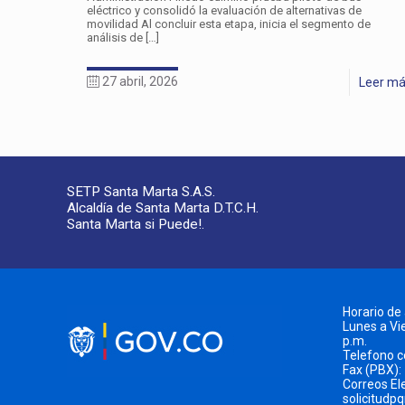
eléctrico y consolidó la evaluación de alternativas de
movilidad Al concluir esta etapa, inicia el segmento de
análisis de
[…]
27 abril, 2026
Leer m
SETP Santa Marta S.A.S.
Alcaldía de Santa Marta D.T.C.H.
Santa Marta si Puede!.
Horario de
Lunes a Vie
p.m.
Telefono 
Fax (PBX):
Correos El
solicitudp