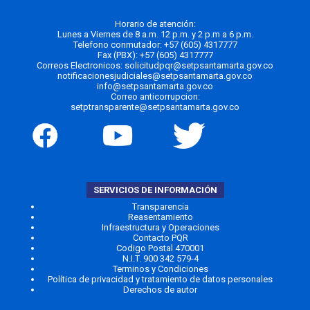
Horario de atención:
Lunes a Viernes de 8 a.m. 12 p.m. y 2 p.m a 6 p.m.
Telefono conmutador:
+57 (605) 4317777
Fax (PBX): +57 (605) 4317777
Correos Electronicos:
solicitudpqr@setpsantamarta.gov.co
notificacionesjudiciales@setpsantamarta.gov.co
info@setpsantamarta.gov.co
Correo anticorrupcion:
setptransparente@setpsantamarta.gov.co
SERVICIOS DE INFORMACIÓN
Transparencia
Reasentamiento
Infraestructura y Operaciones
Contacto PQR
Codigo Postal 470001
N.I.T. 900 342 579-4
Terminos y Condiciones
Política de privacidad y tratamiento de datos personales
Derechos de autor