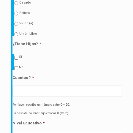
Casado
Soltero
Viudo (a)
Unión Libre
¿Tiene Hijos?
*
Si
No
Cuantos ?
*
Por favor, escribe un número entre
0
y
20
.
En caso de no tener hijo colocar 0 (Cero).
Nivel Educativo
*