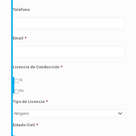
Formato
de
Teléfono
fecha:DD
barra
MM
barra
AAAA
Email
*
Licencia de Conducción
*
Si
No
Tipo de Licencia
*
Estado Civil
*