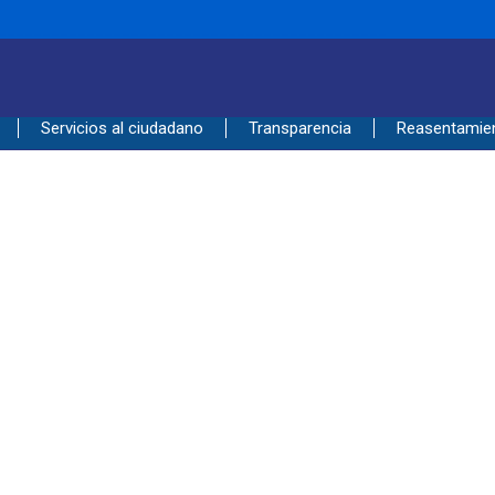
____________________________________________
Servicios al ciudadano
Transparencia
Reasentamie