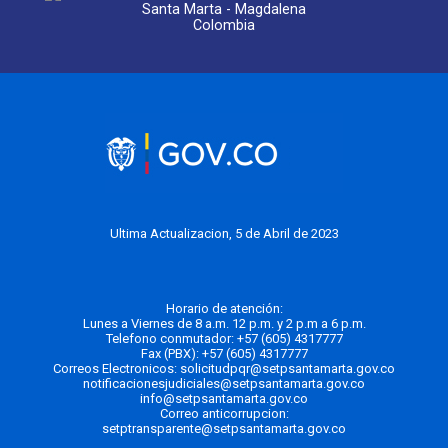
Santa Marta - Magdalena
Colombia
Ultima Actualizacion, 5 de Abril de 2023
Horario de atención:
Lunes a Viernes de 8 a.m. 12 p.m. y 2 p.m a 6 p.m.
Telefono conmutador:
+57 (605) 4317777
Fax (PBX): +57 (605) 4317777
Correos Electronicos:
solicitudpqr@setpsantamarta.gov.co
notificacionesjudiciales@setpsantamarta.gov.co
info@setpsantamarta.gov.co
Correo anticorrupcion:
setptransparente@setpsantamarta.gov.co