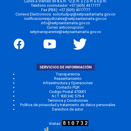
Lunes a Viernes de 8 a.m. 12 p.m. y 2 p.m a 6 p.m.
Telefono conmutador:
+57 (605) 4317777
Fax (PBX): +57 (605) 4317777
Correos Electronicos:
solicitudpqr@setpsantamarta.gov.co
notificacionesjudiciales@setpsantamarta.gov.co
info@setpsantamarta.gov.co
Correo anticorrupcion:
setptransparente@setpsantamarta.gov.co
SERVICIOS DE INFORMACIÓN
Transparencia
Reasentamiento
Infraestructura y Operaciones
Contacto PQR
Codigo Postal 470001
N.I.T. 900 342 579-4
Terminos y Condiciones
Política de privacidad y tratamiento de datos personales
Derechos de autor
Total de usuarios : 806408