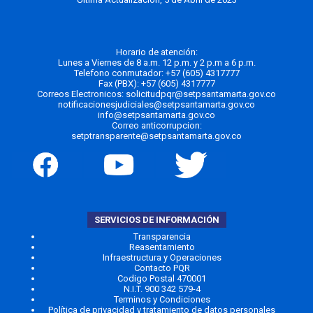
Horario de atención:
Lunes a Viernes de 8 a.m. 12 p.m. y 2 p.m a 6 p.m.
Telefono conmutador:
+57 (605) 4317777
Fax (PBX): +57 (605) 4317777
Correos Electronicos:
solicitudpqr@setpsantamarta.gov.co
notificacionesjudiciales@setpsantamarta.gov.co
info@setpsantamarta.gov.co
Correo anticorrupcion:
setptransparente@setpsantamarta.gov.co
SERVICIOS DE INFORMACIÓN
Transparencia
Reasentamiento
Infraestructura y Operaciones
Contacto PQR
Codigo Postal 470001
N.I.T. 900 342 579-4
Terminos y Condiciones
Política de privacidad y tratamiento de datos personales