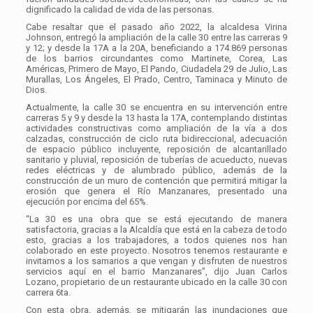
dignificado la calidad de vida de las personas.
Cabe resaltar que el pasado año 2022, la alcaldesa Virina
Johnson, entregó la ampliación de la calle 30 entre las carreras 9
y 12; y desde la 17A a la 20A, beneficiando a 174.869 personas
de los barrios circundantes como Martinete, Corea, Las
Américas, Primero de Mayo, El Pando, Ciudadela 29 de Julio, Las
Murallas, Los Ángeles, El Prado, Centro, Taminaca y Minuto de
Dios.
Actualmente, la calle 30 se encuentra en su intervención entre
carreras 5 y 9 y desde la 13 hasta la 17A, contemplando distintas
actividades constructivas como ampliación de la vía a dos
calzadas, construcción de ciclo ruta bidireccional, adecuación
de espacio público incluyente, reposición de alcantarillado
sanitario y pluvial, reposición de tuberías de acueducto, nuevas
redes eléctricas y de alumbrado público, además de la
construcción de un muro de contención que permitirá mitigar la
erosión que genera el Río Manzanares, presentado una
ejecución por encima del 65%.
“La 30 es una obra que se está ejecutando de manera
satisfactoria, gracias a la Alcaldía que está en la cabeza de todo
esto, gracias a los trabajadores, a todos quienes nos han
colaborado en este proyecto. Nosotros tenemos restaurante e
invitamos a los samarios a que vengan y disfruten de nuestros
servicios aquí en el barrio Manzanares”, dijo Juan Carlos
Lozano, propietario de un restaurante ubicado en la calle 30 con
carrera 6ta.
Con esta obra, además, se mitigarán las inundaciones que