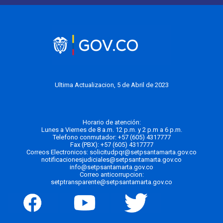
Ultima Actualizacion, 5 de Abril de 2023
Horario de atención:
Lunes a Viernes de 8 a.m. 12 p.m. y 2 p.m a 6 p.m.
Telefono conmutador:
+57 (605) 4317777
Fax (PBX): +57 (605) 4317777
Correos Electronicos:
solicitudpqr@setpsantamarta.gov.co
notificacionesjudiciales@setpsantamarta.gov.co
info@setpsantamarta.gov.co
Correo anticorrupcion:
setptransparente@setpsantamarta.gov.co