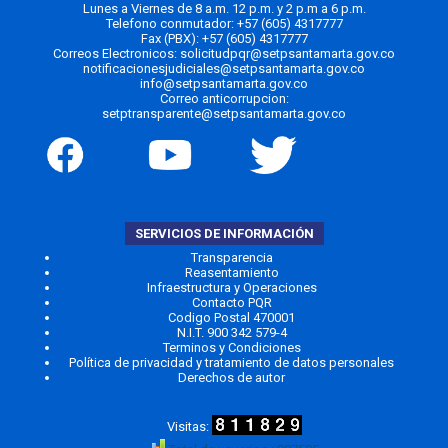
Lunes a Viernes de 8 a.m. 12 p.m. y 2 p.m a 6 p.m.
Telefono conmutador:
+57 (605) 4317777
Fax (PBX): +57 (605) 4317777
Correos Electronicos:
solicitudpqr@setpsantamarta.gov.co
notificacionesjudiciales@setpsantamarta.gov.co
info@setpsantamarta.gov.co
Correo anticorrupcion:
setptransparente@setpsantamarta.gov.co
SERVICIOS DE INFORMACIÓN
Transparencia
Reasentamiento
Infraestructura y Operaciones
Contacto PQR
Codigo Postal 470001
N.I.T. 900 342 579-4
Terminos y Condiciones
Política de privacidad y tratamiento de datos personales
Derechos de autor