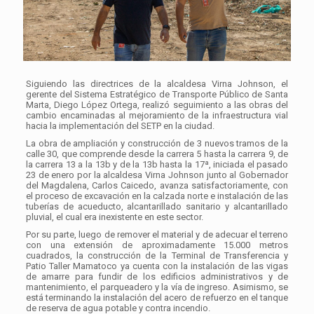
Siguiendo las directrices de la alcaldesa Virna Johnson, el
gerente del Sistema Estratégico de Transporte Público de Santa
Marta, Diego López Ortega, realizó seguimiento a las obras del
cambio encaminadas al mejoramiento de la infraestructura vial
hacia la implementación del SETP en la ciudad.
La obra de ampliación y construcción de 3 nuevos tramos de la
calle 30, que comprende desde la carrera 5 hasta la carrera 9, de
la carrera 13 a la 13b y de la 13b hasta la 17ª, iniciada el pasado
23 de enero por la alcaldesa Virna Johnson junto al Gobernador
del Magdalena, Carlos Caicedo, avanza satisfactoriamente, con
el proceso de excavación en la calzada norte e instalación de las
tuberías de acueducto, alcantarillado sanitario y alcantarillado
pluvial, el cual era inexistente en este sector.
Por su parte, luego de remover el material y de adecuar el terreno
con una extensión de aproximadamente 15.000 metros
cuadrados, la construcción de la Terminal de Transferencia y
Patio Taller Mamatoco ya cuenta con la instalación de las vigas
de amarre para fundir de los edificios administrativos y de
mantenimiento, el parqueadero y la vía de ingreso. Asimismo, se
está terminando la instalación del acero de refuerzo en el tanque
de reserva de agua potable y contra incendio.