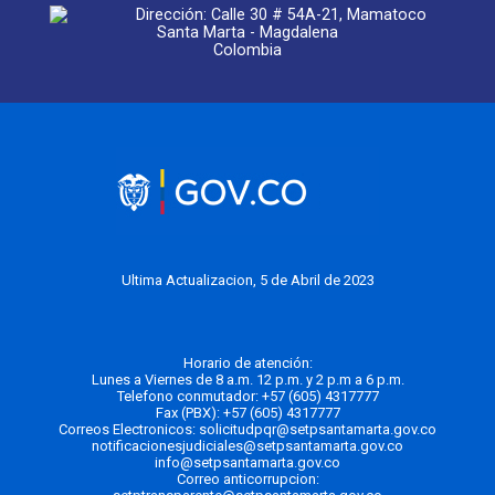
Dirección: Calle 30 # 54A-21, Mamatoco
Santa Marta - Magdalena
Colombia
Ultima Actualizacion, 5 de Abril de 2023
Horario de atención:
Lunes a Viernes de 8 a.m. 12 p.m. y 2 p.m a 6 p.m.
Telefono conmutador:
+57 (605) 4317777
Fax (PBX): +57 (605) 4317777
Correos Electronicos:
solicitudpqr@setpsantamarta.gov.co
notificacionesjudiciales@setpsantamarta.gov.co
info@setpsantamarta.gov.co
Correo anticorrupcion: