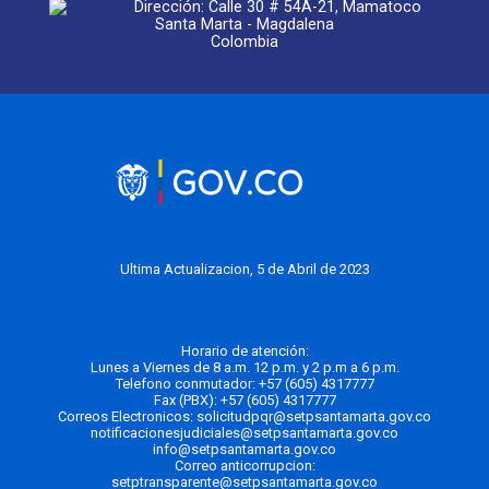
Dirección: Calle 30 # 54A-21, Mamatoco
Santa Marta - Magdalena
Colombia
Ultima Actualizacion, 5 de Abril de 2023
Horario de atención:
Lunes a Viernes de 8 a.m. 12 p.m. y 2 p.m a 6 p.m.
Telefono conmutador:
+57 (605) 4317777
Fax (PBX): +57 (605) 4317777
Correos Electronicos:
solicitudpqr@setpsantamarta.gov.co
notificacionesjudiciales@setpsantamarta.gov.co
info@setpsantamarta.gov.co
Correo anticorrupcion:
setptransparente@setpsantamarta.gov.co