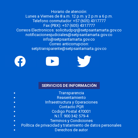
Horario de atención:
Lunes a Viernes de 8 a.m. 12 p.m. y 2 p.m a 6 p.m.
Telefono conmutador:
+57 (605) 4317777
Fax (PBX): +57 (605) 4317777
Correos Electronicos:
solicitudpqr@setpsantamarta.gov.co
notificacionesjudiciales@setpsantamarta.gov.co
info@setpsantamarta.gov.co
Correo anticorrupcion:
setptransparente@setpsantamarta.gov.co
SERVICIOS DE INFORMACIÓN
Transparencia
Reasentamiento
Infraestructura y Operaciones
Contacto PQR
Codigo Postal 470001
N.I.T. 900 342 579-4
Terminos y Condiciones
Política de privacidad y tratamiento de datos personales
Derechos de autor