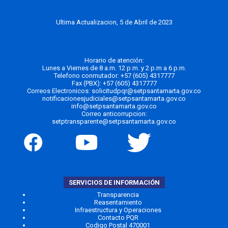
Ultima Actualizacion, 5 de Abril de 2023
Horario de atención:
Lunes a Viernes de 8 a.m. 12 p.m. y 2 p.m a 6 p.m.
Telefono conmutador:
+57 (605) 4317777
Fax (PBX): +57 (605) 4317777
Correos Electronicos:
solicitudpqr@setpsantamarta.gov.co
notificacionesjudiciales@setpsantamarta.gov.co
info@setpsantamarta.gov.co
Correo anticorrupcion:
setptransparente@setpsantamarta.gov.co
SERVICIOS DE INFORMACIÓN
Transparencia
Reasentamiento
Infraestructura y Operaciones
Contacto PQR
Codigo Postal 470001