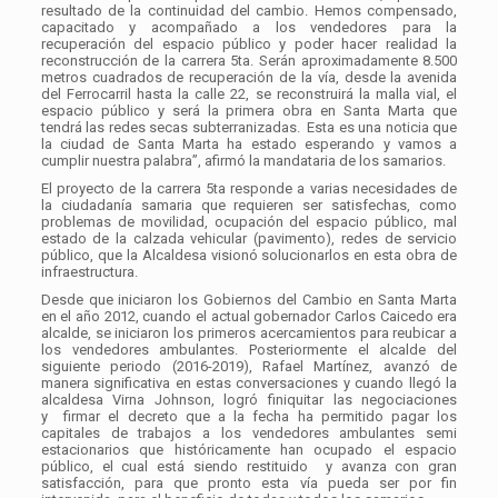
resultado de la continuidad del cambio. Hemos compensado,
capacitado y acompañado a los vendedores para la
recuperación del espacio público y poder hacer realidad la
reconstrucción de la carrera 5ta. Serán aproximadamente 8.500
metros cuadrados de recuperación de la vía, desde la avenida
del Ferrocarril hasta la calle 22, se reconstruirá la malla vial, el
espacio público y será la primera obra en Santa Marta que
tendrá las redes secas subterranizadas. Esta es una noticia que
la ciudad de Santa Marta ha estado esperando y vamos a
cumplir nuestra palabra”, afirmó la mandataria de los samarios.
El proyecto de la carrera 5ta responde a varias necesidades de
la ciudadanía samaria que requieren ser satisfechas, como
problemas de movilidad, ocupación del espacio público, mal
estado de la calzada vehicular (pavimento), redes de servicio
público, que la Alcaldesa visionó solucionarlos en esta obra de
infraestructura.
Desde que iniciaron los Gobiernos del Cambio en Santa Marta
en el año 2012, cuando el actual gobernador Carlos Caicedo era
alcalde, se iniciaron los primeros acercamientos para reubicar a
los vendedores ambulantes. Posteriormente el alcalde del
siguiente periodo (2016-2019), Rafael Martínez, avanzó de
manera significativa en estas conversaciones y cuando llegó la
alcaldesa Virna Johnson, logró finiquitar las negociaciones
y firmar el decreto que a la fecha ha permitido pagar los
capitales de trabajos a los vendedores ambulantes semi
estacionarios que históricamente han ocupado el espacio
público, el cual está siendo restituido y avanza con gran
satisfacción, para que pronto esta vía pueda ser por fin