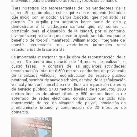
intervenida, para el beneficio de todas y todos los samarios.
“Para nosotros los representantes de los vendedores de la
carrera 5ta es un placer estar aquí en este momento histórico,
que inició con el doctor Carlos Caicedo, que nos abrió las
puertas. Es orgullo para nosotros hacer parte de esto y
demostrarte a la ciudadanía samaria que, no somos un
obstáculo para el desarrollo de la ciudad, por el contrario,
tuvimos siempre claro que si este proyecto se daba era para el
beneficio de todos”, manifestó, William Mozo, integrante del
comité intersectorial de vendedores informales semi
estacionarios de la carrera 5ta.
Es importante mencionar que la obra de reconstrucción de la
carrera 5ta tendrá una duración de 14 meses, se realizará en
cuatro fases, y constará de las siguientes actividades:
reconstrucción total de 8.500 metros cuadrados de pavimento
de la calzada vehicular, reconstrucción del espacio público
peatonal, siembra de nuevos árboles, cambio de la señalización
vertical y horizontal en el área de influencia, reposición de redes
de servicio público, 2400 metros lineales de acueducto, 2300
metros lineales de alcantarillado y 850 metros lineales de
soterrado de redes eléctricas, construcción de ciclo ruta,
construcción de red de alcantarillado pluvial, instalación de
amoblamiento urbano y construcción de 23 módulos de
comercio.