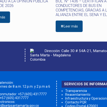
DO A LA OPINIÓN PÚBLICA
BOL. N° 1436 – CERTIFICAN A
 DE 2026
CONDUCTORES DE BUS EN
COMPETENCIAS, GRACIAS A 
ALIANZA ENTRE EL SENA Y E
 más
Leer más
Dirección: Calle 30 # 54A-21, Mamat
Santa Marta - Magdalena
Colombia
 atención:
SERVICIOS DE INFORMA
rnes de 8 a.m. 12 p.m. y 2 p.m a 6
Transparencia
conmutador:
+57 (605) 4317777
Reasentamiento
 +57 (605) 4317777
Infraestructura y Operacio
ectronicos:
Contacto PQR
qr@setpsantamarta.gov.co
Codigo Postal 470001