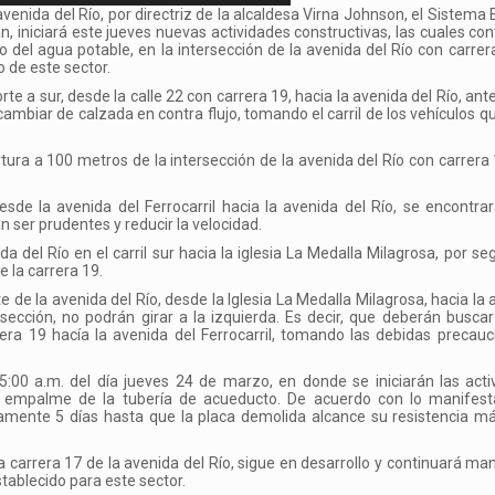
avenida del Río, por directriz de la alcaldesa Virna Johnson, el Sistema 
n, iniciará este jueves nuevas actividades constructivas, las cuales co
del agua potable, en la intersección de la avenida del Río con carrera
o de este sector.
te a sur, desde la calle 22 con carrera 19, hacia la avenida del Río, ant
 cambiar de calzada en contra flujo, tomando el carril de los vehículos 
rtura a 100 metros de la intersección de la avenida del Río con carrera 
de la avenida del Ferrocarril hacia la avenida del Río, se encontra
án ser prudentes y reducir la velocidad.
a del Río en el carril sur hacia la iglesia La Medalla Milagrosa, por seg
e la carrera 19.
e de la avenida del Río, desde la Iglesia La Medalla Milagrosa, hacia la 
rsección, no podrán girar a la izquierda. Es decir, que deberán buscar
rera 19 hacía la avenida del Ferrocarril, tomando las debidas precau
 5:00 a.m. del día jueves 24 de marzo, en donde se iniciarán las act
el empalme de la tubería de acueducto. De acuerdo con lo manifest
damente 5 días hasta que la placa demolida alcance su resistencia m
 carrera 17 de la avenida del Río, sigue en desarrollo y continuará ma
tablecido para este sector.