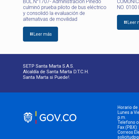
BOL.N°1707- Administración Pinedo
COMUNICA
culminó prueba piloto de bus eléctrico
NO. 0100
y consolidó la evaluación de
alternativas de movilidad
Leer
Leer más
SETP Santa Marta S.A.S.
Alcaldía de Santa Marta D.T.C.H.
Santa Marta si Puede!.
Horario de
Lunes a Vie
p.m.
Telefono 
Fax (PBX):
Correos El
solicitudp