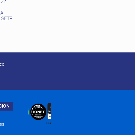
 22
LA
L SETP
oco
CIÓN
nes