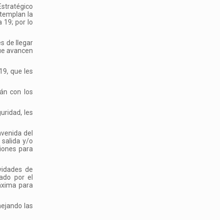
Estratégico
ntemplan la
 19; por lo
es de llegar
que avancen
19, que les
rán con los
uridad, les
avenida del
 salida y/o
ciones para
ividades de
ado por el
áxima para
nejando las