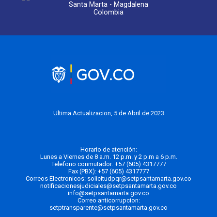
Santa Marta - Magdalena
Colombia
Ultima Actualizacion, 5 de Abril de 2023
Horario de atención:
Lunes a Viernes de 8 a.m. 12 p.m. y 2 p.m a 6 p.m.
Telefono conmutador:
+57 (605) 4317777
Fax (PBX): +57 (605) 4317777
Correos Electronicos:
solicitudpqr@setpsantamarta.gov.co
notificacionesjudiciales@setpsantamarta.gov.co
info@setpsantamarta.gov.co
Correo anticorrupcion:
setptransparente@setpsantamarta.gov.co