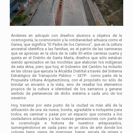
Andenes en adoquín con diseños alusivos a objetos de la
cosmogonía, la cosmovisión y la cotidianeidad arhuaca como el
Garwa, que significa “El Padre de los Caminos”, que en la cultura
ancestral identifica a las familias, es el patrón de las camineras
que se aprecian en la obra de la calle 30 entre carreras cuarta y
quinta en el Distrito de Santa Marta; diseños que sólo estaban
siendo apreciados en las mochilas que elaboran los indígenas
de esta etnia, pero que hoy, el Gobierno del Cambio ha incluido
en las obras que ejecuta la Alcaldía Distrital a través del Sistema
Estratégico de Transporte Público – SETP- como parte de la
Propuesta Urbana Arquitectónica, con el propósito no sólo de
brindar un encanto a la vista, sino de resaltar los elementos
propios de la cultura e identidad de los samarios y generar
sentido de pertenencia de dicho sistema a cada uno de los
usuarios.
Hoy, transitar por este punto de la ciudad va más allá de la
utilización de una vía nueva, bonita, agradable e incluyente para
todos, es caminar o pasar por un espacio que conecta a los
ciudadanos actuales y a las nuevas generaciones con parte de
la cosmología e historia de nuestros antepasados,
sumergiéndonos en cada paso en un obra de arte donde los
colores tierra, gama de marrones, beige, escala de grises y