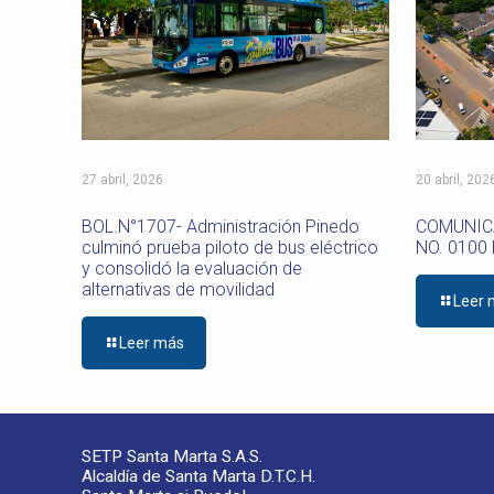
27 abril, 2026
20 abril, 202
BOL.N°1707- Administración Pinedo
COMUNICA
culminó prueba piloto de bus eléctrico
NO. 0100
y consolidó la evaluación de
alternativas de movilidad
Leer
Leer más
SETP Santa Marta S.A.S.
Alcaldía de Santa Marta D.T.C.H.