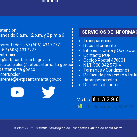
Colombia
 atención:
SERVICIOS DE INFORMA
rnes de 8 a.m. 12 p.m. y 2 p.m a 6
Transparencia
conmutador:
+57 (605) 4317777
Reasentamiento
 +57 (605) 4317777
Infraestructura y Operacio
ectronicos:
Contacto PQR
qr@setpsantamarta.gov.co
Codigo Postal 470001
onesjudiciales@setpsantamarta.gov.co
N.I.T. 900 342 579-4
santamarta.gov.co
Terminos y Condiciones
icorrupcion:
Política de privacidad y tra
parente@setpsantamarta.gov.co
datos personales
Derechos de autor
Total de usuarios : 808972
© 2026 SETP - Sistema Estratégico de Transporte Público de Santa Marta.