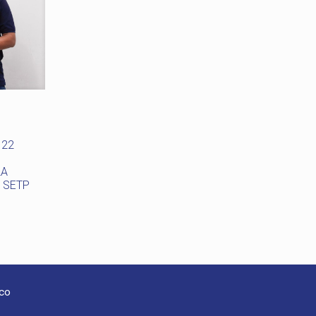
 22
LA
L SETP
oco