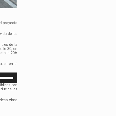
del proyecto
vida de los
 tres de la
alle 30, en
asta la 20A
asos en el
Utiliza
las
úblicos con
teclas
educida, es
de
ldesa Virna
flecha
arriba/abajo
para