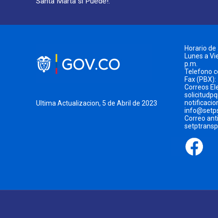
Santa Marta si Puede!.
Horario de
Lunes a Vie
p.m.
Telefono 
Fax (PBX):
Correos El
solicitudp
notificaci
Ultima Actualizacion, 5 de Abril de 2023
info@setp
Correo ant
setptrans