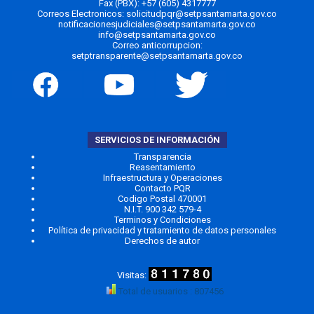
Fax (PBX): +57 (605) 4317777
Correos Electronicos:
solicitudpqr@setpsantamarta.gov.co
notificacionesjudiciales@setpsantamarta.gov.co
info@setpsantamarta.gov.co
Correo anticorrupcion:
setptransparente@setpsantamarta.gov.co
SERVICIOS DE INFORMACIÓN
Transparencia
Reasentamiento
Infraestructura y Operaciones
Contacto PQR
Codigo Postal 470001
N.I.T. 900 342 579-4
Terminos y Condiciones
Política de privacidad y tratamiento de datos personales
Derechos de autor
Total de usuarios : 807456