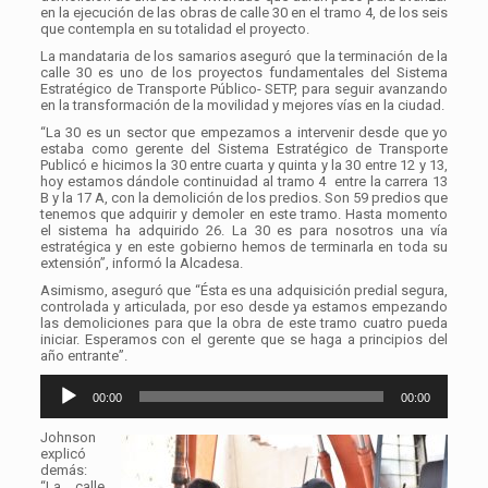
en la ejecución de las obras de calle 30 en el tramo 4, de los seis
que contempla en su totalidad el proyecto.
La mandataria de los samarios aseguró que la terminación de la
calle 30 es uno de los proyectos fundamentales del Sistema
Estratégico de Transporte Público- SETP, para seguir avanzando
en la transformación de la movilidad y mejores vías en la ciudad.
“La 30 es un sector que empezamos a intervenir desde que yo
estaba como gerente del Sistema Estratégico de Transporte
Publicó e hicimos la 30 entre cuarta y quinta y la 30 entre 12 y 13,
hoy estamos dándole continuidad al tramo 4 entre la carrera 13
B y la 17 A, con la demolición de los predios. Son 59 predios que
tenemos que adquirir y demoler en este tramo. Hasta momento
el sistema ha adquirido 26. La 30 es para nosotros una vía
estratégica y en este gobierno hemos de terminarla en toda su
extensión”, informó la Alcadesa.
Asimismo, aseguró que “Ésta es una adquisición predial segura,
controlada y articulada, por eso desde ya estamos empezando
las demoliciones para que la obra de este tramo cuatro pueda
iniciar. Esperamos con el gerente que se haga a principios del
año entrante”.
Reproductor
00:00
00:00
de
audio
Johnson
explicó
demás:
“La calle