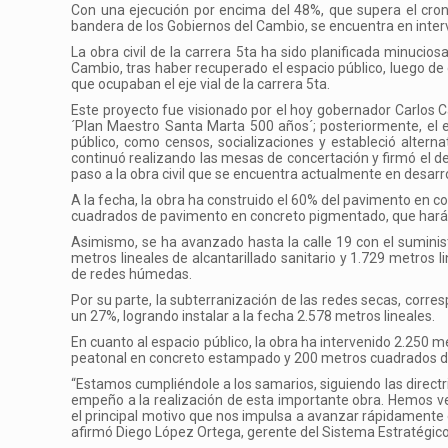
Con una ejecución por encima del 48%, que supera el crono
bandera de los Gobiernos del Cambio, se encuentra en interv
La obra civil de la carrera 5ta ha sido planificada minucio
Cambio, tras haber recuperado el espacio público, luego de
que ocupaban el eje vial de la carrera 5ta.
Este proyecto fue visionado por el hoy gobernador Carlos C
´Plan Maestro Santa Marta 500 años´; posteriormente, el ex
público, como censos, socializaciones y estableció altern
continuó realizando las mesas de concertación y firmó el dec
paso a la obra civil que se encuentra actualmente en desarro
A la fecha, la obra ha construido el 60% del pavimento en c
cuadrados de pavimento en concreto pigmentado, que harán p
Asimismo, se ha avanzado hasta la calle 19 con el suministr
metros lineales de alcantarillado sanitario y 1.729 metros l
de redes húmedas.
Por su parte, la subterranización de las redes secas, corre
un 27%, logrando instalar a la fecha 2.578 metros lineales.
En cuanto al espacio público, la obra ha intervenido 2.250
peatonal en concreto estampado y 200 metros cuadrados de
“Estamos cumpliéndole a los samarios, siguiendo las directri
empeño a la realización de esta importante obra. Hemos ve
el principal motivo que nos impulsa a avanzar rápidamente e
afirmó Diego López Ortega, gerente del Sistema Estratégico