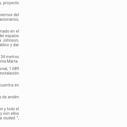
a, proyecto
biernos del
acionarios,
smado en el
del espacio
na Johnson,
blico y dar
.134 metros
anta Marta.
vial, 1.689
instalación
ncuentra en
os de andén
n y todo el
y son ellos
 ciudad. “,