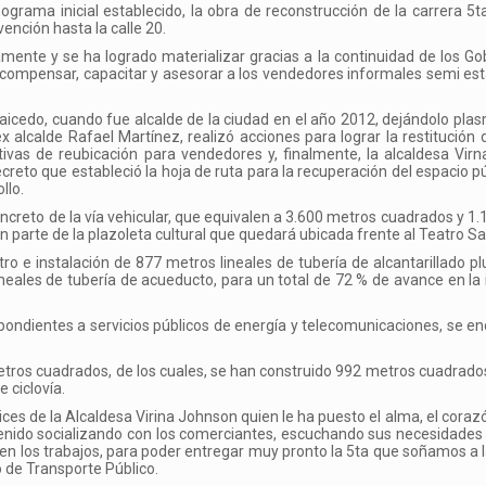
grama inicial establecido, la obra de reconstrucción de la carrera 5t
ención hasta la calle 20.
samente y se ha logrado materializar gracias a la continuidad de los Go
 compensar, capacitar y asesorar a los vendedores informales semi est
aicedo, cuando fue alcalde de la ciudad en el año 2012, dejándolo pla
 alcalde Rafael Martínez, realizó acciones para lograr la restitución 
ativas de reubicación para vendedores y, finalmente, la alcaldesa Vir
reto que estableció la hoja de ruta para la recuperación del espacio pú
llo.
oncreto de la vía vehicular, que equivalen a 3.600 metros cuadrados y 1
arte de la plazoleta cultural que quedará ubicada frente al Teatro S
o e instalación de 877 metros lineales de tubería de alcantarillado plu
ineales de tubería de acueducto, para un total de 72 % de avance en la 
spondientes a servicios públicos de energía y telecomunicaciones, se e
 metros cuadrados, de los cuales, se han construido 992 metros cuadrad
 ciclovía.
ces de la Alcaldesa Virina Johnson quien le ha puesto el alma, el corazó
nido socializando con los comerciantes, escuchando sus necesidades 
n los trabajos, para poder entregar muy pronto la 5ta que soñamos a la
 de Transporte Público.