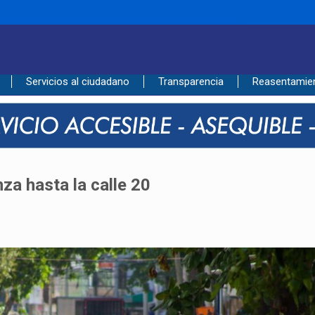
____________________________________________
Servicios al ciudadano
Transparencia
Reasentamie
nza hasta la calle 20