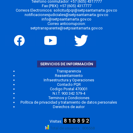
Telefono conmutador:
+57 (605) 4317777
Fax (PBX): +57 (605) 4317777
Correos Electronicos:
solicitudpqr@setpsantamarta.gov.co
notificacionesjudiciales@setpsantamarta.gov.co
info@setpsantamarta.gov.co
Correo anticorrupcion:
setptransparente@setpsantamarta.gov.co
SERVICIOS DE INFORMACIÓN
Transparencia
Reasentamiento
Infraestructura y Operaciones
Contacto PQR
Codigo Postal 470001
N.I.T. 900 342 579-4
Terminos y Condiciones
Política de privacidad y tratamiento de datos personales
Derechos de autor
Total de usuarios : 806568