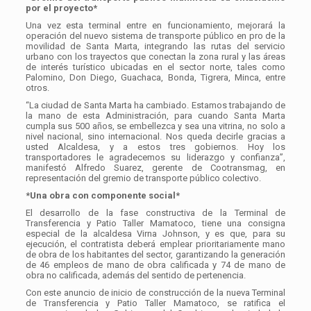
por el proyecto*
Una vez esta terminal entre en funcionamiento, mejorará la
operación del nuevo sistema de transporte público en pro de la
movilidad de Santa Marta, integrando las rutas del servicio
urbano con los trayectos que conectan la zona rural y las áreas
de interés turístico ubicadas en el sector norte, tales como
Palomino, Don Diego, Guachaca, Bonda, Tigrera, Minca, entre
otros.
“La ciudad de Santa Marta ha cambiado. Estamos trabajando de
la mano de esta Administración, para cuando Santa Marta
cumpla sus 500 años, se embellezca y sea una vitrina, no solo a
nivel nacional, sino internacional. Nos queda decirle gracias a
usted Alcaldesa, y a estos tres gobiernos. Hoy los
transportadores le agradecemos su liderazgo y confianza”,
manifestó Alfredo Suarez, gerente de Cootransmag, en
representación del gremio de transporte público colectivo.
*Una obra con componente social*
El desarrollo de la fase constructiva de la Terminal de
Transferencia y Patio Taller Mamatoco, tiene una consigna
especial de la alcaldesa Virna Johnson, y es que, para su
ejecución, el contratista deberá emplear prioritariamente mano
de obra de los habitantes del sector, garantizando la generación
de 46 empleos de mano de obra calificada y 74 de mano de
obra no calificada, además del sentido de pertenencia.
Con este anuncio de inicio de construcción de la nueva Terminal
de Transferencia y Patio Taller Mamatoco, se ratifica el