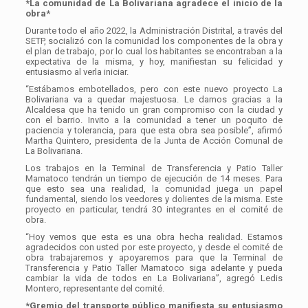
*La comunidad de La Bolivariana agradece el inicio de la
obra*
Durante todo el año 2022, la Administración Distrital, a través del
SETP, socializó con la comunidad los componentes de la obra y
el plan de trabajo, por lo cual los habitantes se encontraban a la
expectativa de la misma, y hoy, manifiestan su felicidad y
entusiasmo al verla iniciar.
“Estábamos embotellados, pero con este nuevo proyecto La
Bolivariana va a quedar majestuosa. Le damos gracias a la
Alcaldesa que ha tenido un gran compromiso con la ciudad y
con el barrio. Invito a la comunidad a tener un poquito de
paciencia y tolerancia, para que esta obra sea posible”, afirmó
Martha Quintero, presidenta de la Junta de Acción Comunal de
La Bolivariana.
Los trabajos en la Terminal de Transferencia y Patio Taller
Mamatoco tendrán un tiempo de ejecución de 14 meses. Para
que esto sea una realidad, la comunidad juega un papel
fundamental, siendo los veedores y dolientes de la misma. Este
proyecto en particular, tendrá 30 integrantes en el comité de
obra.
“Hoy vemos que esta es una obra hecha realidad. Estamos
agradecidos con usted por este proyecto, y desde el comité de
obra trabajaremos y apoyaremos para que la Terminal de
Transferencia y Patio Taller Mamatoco siga adelante y pueda
cambiar la vida de todos en La Bolivariana”, agregó Ledis
Montero, representante del comité.
*Gremio del transporte público manifiesta su entusiasmo