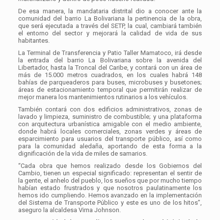
De esa manera, la mandataria distrital dio a conocer ante la
comunidad del barrio La Bolivariana la pertinencia de la obra,
que será ejecutada a través del SETP, la cual, cambiará también
el entorno del sector y mejorará la calidad de vida de sus
habitantes.
La Terminal de Transferencia y Patio Taller Mamatoco, irá desde
la entrada del barrio La Bolivariana sobre la avenida del
Libertador, hasta la Troncal del Caribe, y contará con un área de
más de 15.000 metros cuadrados, en los cuales habrá 148
bahías de parqueaderos para buses, microbuses y busetones;
áreas de estacionamiento temporal que permitirán realizar de
mejor manera los mantenimientos rutinarios a los vehículos.
También contará con dos edificios administrativos, zonas de
lavado y limpieza, suministro de combustible; y una plataforma
con arquitectura urbanística amigable con el medio ambiente,
donde habrá locales comerciales, zonas verdes y áreas de
esparcimiento para usuarios del transporte público, así como
para la comunidad aledaña, aportando de esta forma a la
dignificación de la vida de miles de samarios.
“Cada obra que hemos realizado desde los Gobiernos del
Cambio, tienen un especial significado: representan el sentir de
la gente, el anhelo del pueblo, los sueños que por mucho tiempo
habían estado frustrados y que nosotros paulatinamente los
hemos ido cumpliendo. Hemos avanzado en la implementación
del Sistema de Transporte Público y este es uno de los hitos”,
aseguro la alcaldesa Virna Johnson.